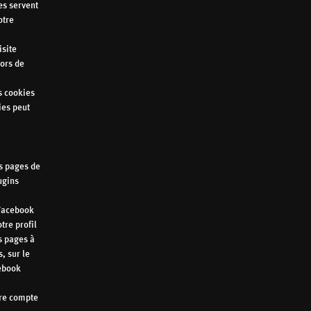
es servent
otre
isite
lors de
s cookies
ies peut
es pages de
ugins
 Facebook
tre profil
s pages à
, sur le
cebook
tre compte