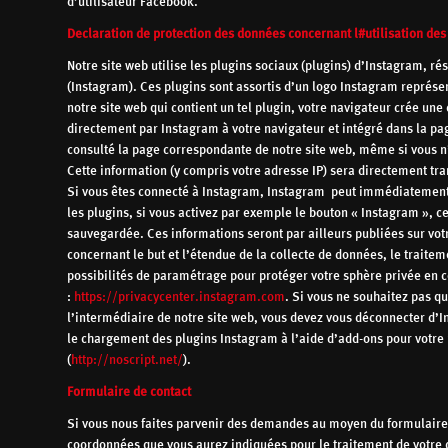
d’utilisateur Facebook.
Declaration de protection des données concernant l#utilisation des
Notre site web utilise les plugins sociaux (plugins) d’Instagram, ré
(Instagram). Ces plugins sont assortis d’un logo Instagram représ
notre site web qui contient un tel plugin, votre navigateur crée un
directement par Instagram à votre navigateur et intégré dans la pag
consulté la page correspondante de notre site web, même si vous n
Cette information (y compris votre adresse IP) sera directement tr
Si vous êtes connecté à Instagram, Instagram peut immédiatement a
les plugins, si vous activez par exemple le bouton « Instagram », c
sauvegardée. Ces informations seront par ailleurs publiées sur vot
concernant le but et l’étendue de la collecte de données, le traiteme
possibilités de paramétrage pour protéger votre sphère privée en c
:
https://privacycenter.instagram.com
. Si vous ne souhaitez pas q
l’intermédiaire de notre site web, vous devez vous déconnecter d’
le chargement des plugins Instagram à l’aide d’add-ons pour votre
(
http://noscript.net/
).
Formulaire de contact
Si vous nous faites parvenir des demandes au moyen du formulaire d
coordonnées que vous aurez indiquées pour le traitement de votre