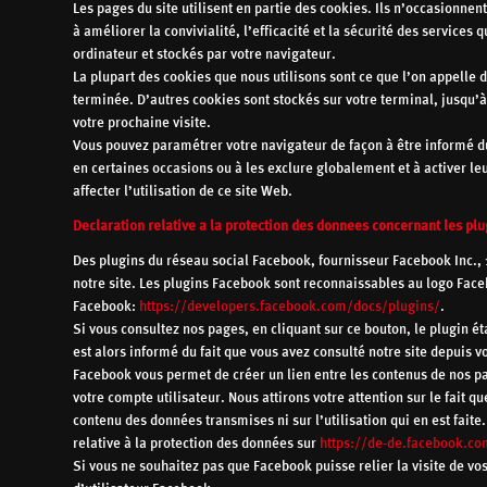
Les pages du site utilisent en partie des cookies. Ils n’occasionne
à améliorer la convivialité, l’efficacité et la sécurité des services 
ordinateur et stockés par votre navigateur.
La plupart des cookies que nous utilisons sont ce que l’on appelle 
terminée. D’autres cookies sont stockés sur votre terminal, jusqu’à
votre prochaine visite.
Vous pouvez paramétrer votre navigateur de façon à être informé du
en certaines occasions ou à les exclure globalement et à activer l
affecter l’utilisation de ce site Web.
Declaration relative a la protection des donnees concernant les pl
Des plugins du réseau social Facebook, fournisseur Facebook Inc., 
notre site. Les plugins Facebook sont reconnaissables au logo Faceb
Facebook:
https://developers.facebook.com/docs/plugins/
.
Si vous consultez nos pages, en cliquant sur ce bouton, le plugin é
est alors informé du fait que vous avez consulté notre site depuis v
Facebook vous permet de créer un lien entre les contenus de nos pag
votre compte utilisateur. Nous attirons votre attention sur le fait 
contenu des données transmises ni sur l’utilisation qui en est fait
relative à la protection des données sur
https://de-de.facebook.co
Si vous ne souhaitez pas que Facebook puisse relier la visite de v