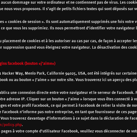
nt aucun dommage sur votre ordinateur et ne contiennent pas de virus. Les cooki
que nous vous proposons. Il s’agit de petits fichiers textes qui sont déposés sur v
des « cookies de session ». Ils sont automatiquement supprimés une fois votre v
 ce que vous les supprimiez. Ils nous permettront d’identifier votre navigateur 
 placement de cookies et à les autoriser au cas par cas, de façon à accepter le
eur suppression quand vous éteignez votre navigateur. La désactivation des cook
ugins facebook (bouton
«j’aime»)
1 Hacker Way, Menlo Park, Californie 94025, USA, ont été intégrés sur certain
ook ou au bouton « J’aime » sur notre site. Vous trouverez ici un aperçu des pl
tablira une connexion directe entre votre navigateur et le serveur de Facebook.
otre adresse IP. Cliquer sur un bouton « J’aime » lorsque vous êtes connecté à vo
es et votre profil Facebook, ce qui permet à Facebook de relier la visite de no
que Facebook n’informe pas notre entreprise, en tant que fournisseur de ces pages
e. Vous trouverez davantage d’informations à ce sujet dans la déclaration de Fa
m/policy.php
.
os pages à votre compte d’utilisateur Facebook, veuillez vous déconnecter de vo