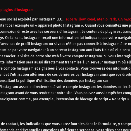
 plugins d’Instagram
seau social exploité par Instagram LLC.,
1601 Willow Road, Menlo Park, CA 940
entant par exemple un « appareil photo Instagram ». Quand vous consultez une 
e connexion directe avec les serveurs d’Instagram. Le contenu du plugin est tran
e. Ce faisant, Instagram reçoit une information lui indiquant que votre navigat
’avez pas de profil Instagram ou si vous n’êtes pas connecté à Instagram à ce 
ansmise par votre navigateur à un serveur Instagram aux États-Unis où elle sera
ssocier la visite de notre site web à votre compte Instagram. Si vous interagi
ette information sera aussi directement transmise à un serveur Instagram où el
re compte Instagram et signalées à vos contacts. Vous trouverez des informatio
nt et l’utilisation ultérieurs de ces dernières par Instagram ainsi que vos droit
onsultant la politique d’utilisation des données par Instagram sur
u’Instagram associe directement à votre compte Instagram les données collecté
Instagram avant de vous rendre sur notre site. Vous pouvez aussi empêcher co
 navigateur comme, par exemple, l’extension de blocage de script « NoScript »
e contact, les indications que vous aurez fournies dans le formulaire, y compr
 demande et d’éventuelles questions ultérieures seront sauvegardées chez nous