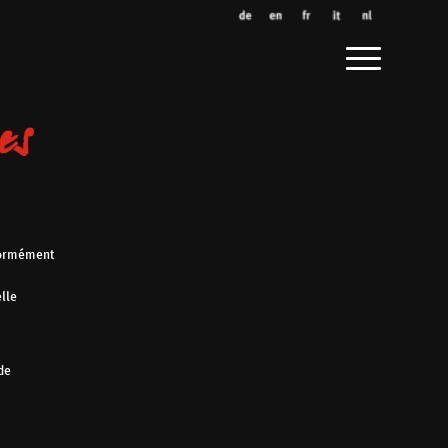
es
nformément
lle
 de