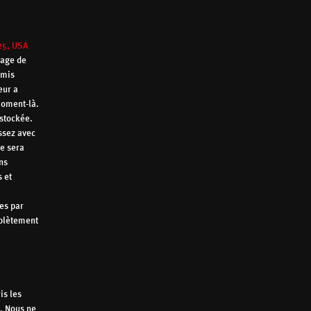
25, USA
page de
smis
eur a
moment-là.
 stockée.
ssez avec
le sera
ns
s et
es par
mplètement
is les
. Nous ne