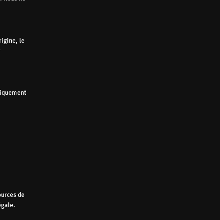
igine, le
r
atiquement
ources de
égale.