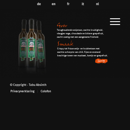
Goer
Terughoudende anijstoon, zachte kruidigheid,
vleugjes noga, chocolade en bittere grapefruit,
zacht-zoetig met een aangename frisheid.
Smaak
Crispy tot frisse anijs- en kruidentoon met
zachte scherpte van chili. Fijne en evenwel
krachtige tonen van muskaat, komijn en grapefruit.
© Copyright - Tabu Absinth
Privacyverklaring
Colofon