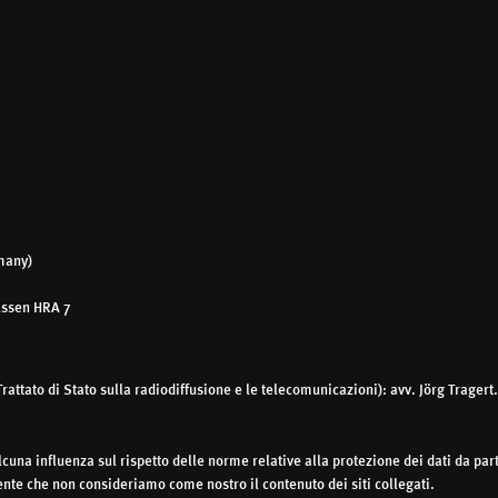
many)
Essen HRA 7
ttato di Stato sulla radiodiffusione e le telecomunicazioni): avv. Jörg Tragert.
cuna influenza sul rispetto delle norme relative alla protezione dei dati da part
te che non consideriamo come nostro il contenuto dei siti collegati.