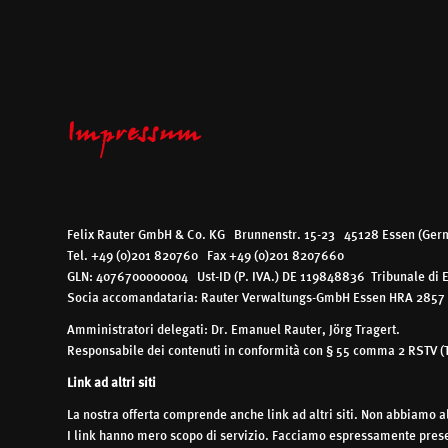
Impressum
Felix Rauter GmbH & Co. KG Brunnenstr. 15-23 45128 Essen (Ger
Tel. +49 (0)201 820760 Fax +49 (0)201 8207660
GLN: 4076700000004 Ust-ID (P. IVA.) DE 119848836 Tribunale di 
Socia accomandataria: Rauter Verwaltungs-GmbH Essen HRA 2857
Amministratori delegati: Dr. Emanuel Rauter, Jörg Tragert.
Responsabile dei contenuti in conformità con § 55 comma 2 RSTV (Tra
Link ad altri siti
La nostra offerta comprende anche link ad altri siti. Non abbiamo al
I link hanno mero scopo di servizio. Facciamo espressamente presen